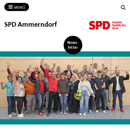
MENÜ
SPD Ammerndorf
News-
letter